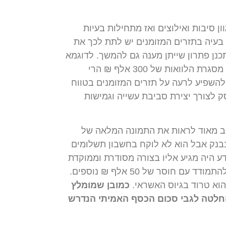
ן סיבות ואילוצים ואז מתחילות בעיות
בעיה בתזרים המזומנים יש לתת לכך את
כנן פתרון שייתן מענה גם להמשך. לדוגמא
אם לעסק מסגרת הלוואות לזמן קצר של 200 אלף ₪ ויש עלייה בפעילות (אשר מניבה עמה רווח) ונדרשת מסגרת הלוואות של 300 אלף ₪ הרי
תרה מכך היא עשויה להשפיע לרעה על תזרים המזומנים בטווח
 לצורך יצירת סביבת עשייה וגמישות
שוב מאוד לראות את התמונה המלאה של
 עומל ומשיג 200 אלף ₪ שסוגרים לו חריגה בבנק אבל הוא לא לוקח בחשבון תשלומים
סך 50 אלף ש"ח נוספים הרי שאם המידע היה מגיע אליו בצורה מסודרת וממוקדת
הרי הוא בהשיגו 250 אלף ₪ הוא פתר נקודתית את הבעיה, בניגוד למצב שבו השיג 200 אלף ₪ וכעת יש להתמודד עם חוסר של 50 אלף ₪ נוספים.
וא טרוד בגיוס האשראי.
כמובן שמומלץ
החלטה לגבי סכום הכסף האמיתי הנדרש