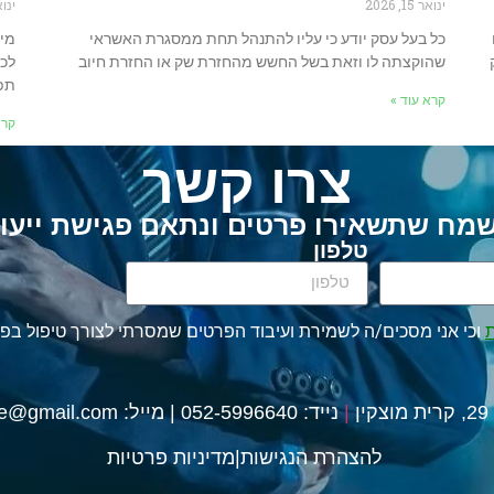
ינואר 15, 2026
ינואר 5
כל בעל עסק יודע כי עליו להתנהל תחת ממסגרת האשראי
מימ
שהוקצתה לו וזאת בשל החשש מהחזרת שק או החזרת חיוב
לכל
תפע
קרא עוד »
קרא
צרו קשר
מח שתשאירו פרטים ונתאם פגישת ייעו
טלפון
ת
וכי אני מסכים/ה לשמירת ועיבוד הפרטים שמסרתי לצורך טיפול בפני
ן
|
נייד: 052-5996640 |
מייל:
ice@gmail.com
להצהרת הנגישות
|
מדיניות פרטיות