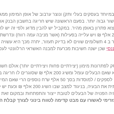
מיוחד בעסקים בעלי ותק) ונוצר ערבוב של אופן המימון ממגוו
ור גבוה יותר. בפעם הראשונה שיש חריגה בחשבון הבנק או 
 פתרון באופן מהיר. במקביל יש להבין מדוע ולפי זה יש לת
שבמקרה זה הלוואה של 100 אלף ₪ שתוחזר ב 4 תשלומים שווים לא בדיוק תעזור, י
ננסי
שכן ישנה חשיבות מכרעת למבנה האשראי הרלוונטי לעסק
ק לפתרונות מימון (יצירתיים פחות ויצירתיים יותר) אולם ח
הנכסים וההתחייבויות בזמן אמת. הכוונה היא שאם הבעלים
מעוכבים (שעבר מועד תשלומם) שיש לשלם לספקים / למוסדות ב
יה הפנויה של הבעלים לטובת ייצור והתפתחות ובמקום זאת ה
רימי לאשורו עם מבט קדימה לטווח בינוני לצורך קבלת 