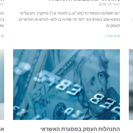
ינואר 15, 2026
ינואר 5
יום תשלום המוסדות (מע"מ, ב.לאומי וכו') מתקרב והבעלים
התק
נמצא שוב באותו בור תזרימי שהיה בו לפני חודש או חודשיים.
בת
לעסקים
מד
קרא עוד »
קרא
התנהלות העסק במסגרת האשראי
או