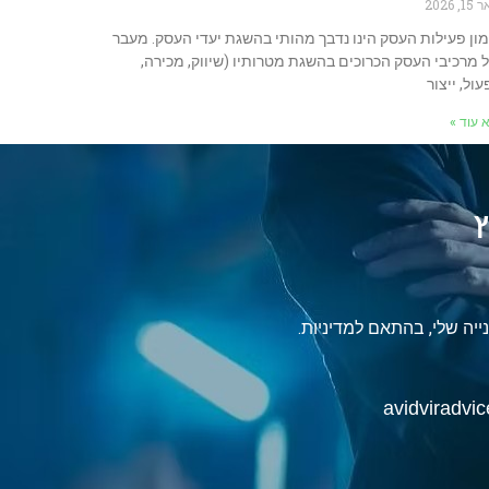
1, 2026
ון פעילות העסק הינו נדבך מהותי בהשגת יעדי העסק. מעבר
 מרכיבי העסק הכרוכים בהשגת מטרותיו (שיווק, מכירה,
ול, ייצור
 עוד »
ץ
יה שלי, בהתאם למדיניות.
avidviradv