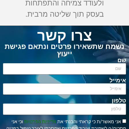
ולעודד צמיחה והתפתחות
בעסק תוך שליטה מרבית.
צרו קשר
ח שתשאירו פרטים ונתאם פגישת
ייעוץ
ל
מאשר/ת כי קראתי והבנתי את
מדיניות הפרטיות
וכי אני
ה לשמירת ועיבוד הפרטים שמסרתי לצורך טיפול בפנייה