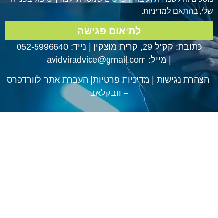
תאם למדיניות.
לתיאום פגישה
 קק"ל 29, קרית מוצקין
|
נייד: 052-5996640
|
מייל:
avidviradvice@gmail.com
 נגישות
|
מדיניות פרטיות
|
העברת אתר לוורדפרס
– וובקלאב