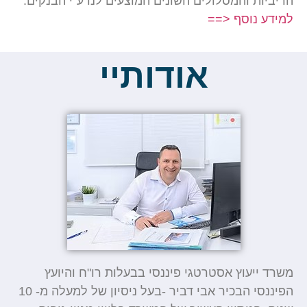
ות והמסלולים השונים המוצעים לנו ע”י הבנקים.
 נוסף <==
אודותיי
ייעוץ אסטרטגי פיננסי בבעלות רו"ח והיועץ
הפיננסי הבכיר אבי דביר -בעל ניסיון של למעלה מ- 10